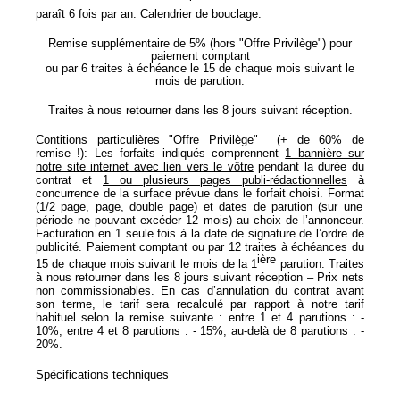
paraît 6 fois par an. Calendrier de bouclage.
Remise supplémentaire de 5% (hors "Offre Privilège") pour
paiement comptant
ou par 6 traites à échéance le 15 de chaque mois suivant le
mois de parution.
Traites à nous retourner dans les 8 jours suivant réception.
Contitions particulières "Offre Privilège"
(+ de 60% de
remise !): Les forfaits indiqués comprennent
1 bannière sur
notre site internet avec lien vers le vôtre
pendant la durée du
contrat et
1 ou plusieurs pages publi-rédactionnelles
à
concurrence de la surface prévue dans le forfait choisi.
Format
(1/2 page, page, double page) et
dates de parution
(sur une
période ne pouvant excéder 12 mois) au choix de l’annonceur.
Facturation
en 1 seule fois à la date de signature de l’ordre de
publicité. Paiement comptant ou par 12 traites à échéances du
ière
15 de chaque mois suivant le mois de la 1
parution. Traites
à nous retourner dans les 8 jours suivant réception – Prix nets
non commissionables. En cas d’annulation du contrat avant
son terme, le tarif sera recalculé par rapport à notre tarif
habituel selon la remise suivante : entre 1 et 4 parutions : -
10%, entre 4 et 8 parutions : - 15%, au-delà de 8 parutions : -
20%.
Spécifications techniques