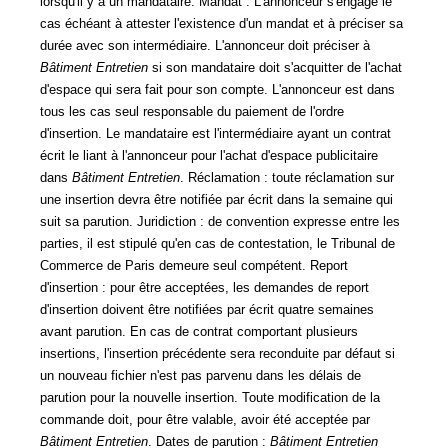
lorsqu'il y a un mandataire.
Mandat
: L'annonceur s'engage le
cas échéant à attester l'existence d'un mandat et à préciser sa
durée avec son intermédiaire. L'annonceur doit préciser à
Bâtiment Entretien
si son mandataire doit s'acquitter de l'achat
d'espace qui sera fait pour son compte. L'annonceur est dans
tous les cas seul responsable du paiement de l'ordre
d'insertion. Le
mandataire
est l'intermédiaire ayant un contrat
écrit le liant à l'annonceur pour l'achat d'espace publicitaire
dans
Bâtiment Entretien
.
Réclamation
: toute réclamation sur
une insertion devra être notifiée par écrit dans la semaine qui
suit sa parution.
Juridiction
: de convention expresse entre les
parties, il est stipulé qu'en cas de contestation, le Tribunal de
Commerce de Paris demeure seul compétent.
Report
d'insertion
: pour être acceptées, les demandes de report
d'insertion doivent être notifiées par écrit quatre semaines
avant parution. En cas de contrat comportant plusieurs
insertions, l'insertion précédente sera reconduite par défaut si
un nouveau fichier n'est pas parvenu dans les délais de
parution pour la nouvelle insertion. Toute modification de la
commande doit, pour être valable, avoir été acceptée par
Bâtiment Entretien
. Dates de parution :
Bâtiment Entretien