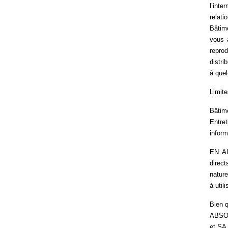
l’inte
relati
Bâtime
vous a
repro
distri
à quel
Limite
Bâtim
Entre
inform
EN AU
direc
nature
à util
Bien q
ABSOL
et SA