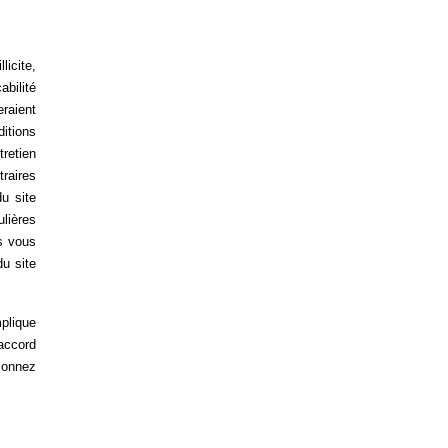
licite,
abilité
eraient
itions
tretien
traires
u site
lières
es vous
u site
mplique
accord
sionnez