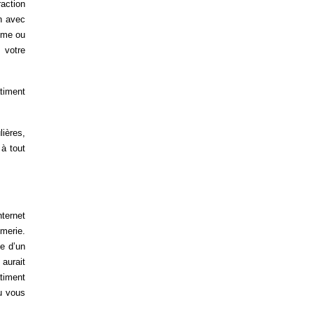
action
on avec
ême ou
 votre
âtiment
lières,
 à tout
nternet
imerie.
se d’un
 aurait
timent
u vous