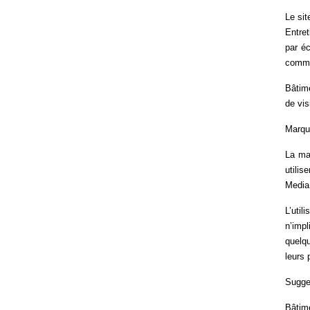
Le sit
Entret
par éc
comme
Bâtime
de vis
Marqu
La ma
utilis
Media
L’util
n’imp
quelq
leurs 
Sugges
Bâtime