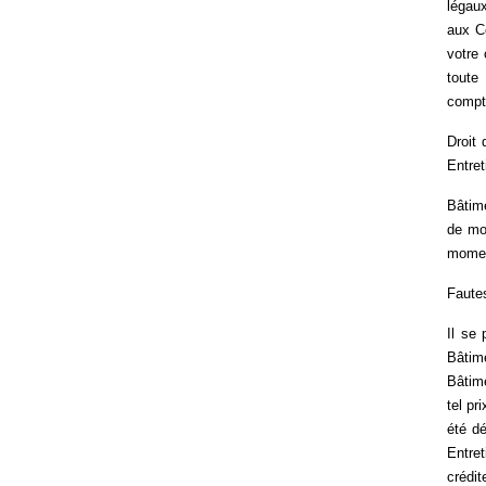
légau
aux Co
votre
toute
compte
Droit 
Entret
Bâtime
de mod
momen
Fautes
Il se 
Bâtime
Bâtime
tel pr
été d
Entre
crédit