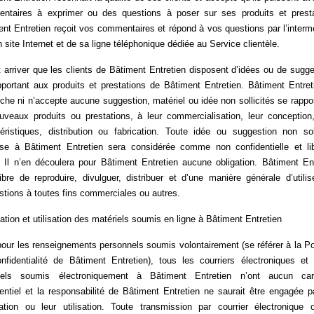
ntaires à exprimer ou des questions à poser sur ses produits et presta
nt Entretien reçoit vos commentaires et répond à vos questions par l’interm
 site Internet et de sa ligne téléphonique dédiée au Service clientèle.
t arriver que les clients de Bâtiment Entretien disposent d’idées ou de sugg
pportant aux produits et prestations de Bâtiment Entretien. Bâtiment Entret
che ni n’accepte aucune suggestion, matériel ou idée non sollicités se rappo
uveaux produits ou prestations, à leur commercialisation, leur conception,
téristiques, distribution ou fabrication. Toute idée ou suggestion non soll
se à Bâtiment Entretien sera considérée comme non confidentielle et li
. Il n’en découlera pour Bâtiment Entretien aucune obligation. Bâtiment En
ibre de reproduire, divulguer, distribuer et d’une manière générale d’utili
tions à toutes fins commerciales ou autres.
ation et utilisation des matériels soumis en ligne à Bâtiment Entretien
our les renseignements personnels soumis volontairement (se référer à la Po
nfidentialité de Bâtiment Entretien), tous les courriers électroniques et 
iels soumis électroniquement à Bâtiment Entretien n’ont aucun car
entiel et la responsabilité de Bâtiment Entretien ne saurait être engagée p
gation ou leur utilisation. Toute transmission par courrier électronique 