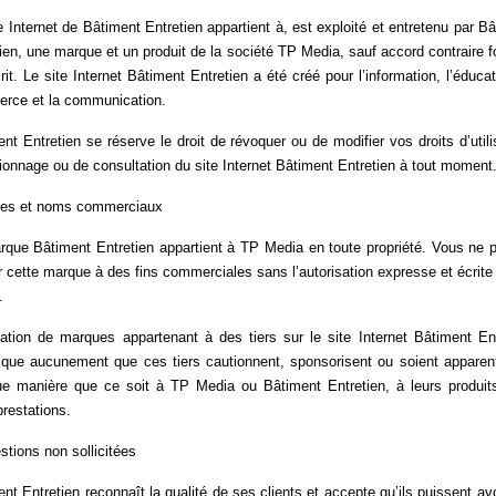
e Internet de Bâtiment Entretien appartient à, est exploité et entretenu par B
ien, une marque et un produit de la société TP Media, sauf accord contraire 
rit. Le site Internet Bâtiment Entretien a été créé pour l’information, l’éducat
rce et la communication.
nt Entretien se réserve le droit de révoquer ou de modifier vos droits d’utili
ionnage ou de consultation du site Internet Bâtiment Entretien à tout moment
es et noms commerciaux
rque Bâtiment Entretien appartient à TP Media en toute propriété. Vous ne 
er cette marque à des fins commerciales sans l’autorisation expresse et écrit
.
isation de marques appartenant à des tiers sur le site Internet Bâtiment En
lique aucunement que ces tiers cautionnent, sponsorisent ou soient apparen
ue manière que ce soit à TP Media ou Bâtiment Entretien, à leurs produit
prestations.
tions non sollicitées
nt Entretien reconnaît la qualité de ses clients et accepte qu’ils puissent av