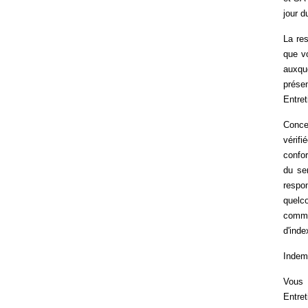
jour d
La re
que vo
auxqu
prése
Entret
Conce
vérifi
confor
du ser
respo
quelco
comme
d'inde
Indem
Vous 
Entre