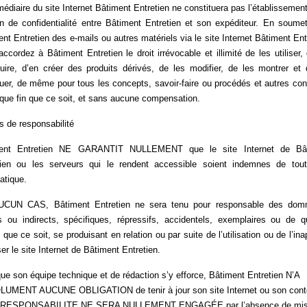
rmédiaire du site Internet Bâtiment Entretien ne constituera pas l’établissemen
on de confidentialité entre Bâtiment Entretien et son expéditeur. En soume
nt Entretien des e-mails ou autres matériels via le site Internet Bâtiment Ent
ccordez à Bâtiment Entretien le droit irrévocable et illimité de les utiliser,
duire, d’en créer des produits dérivés, de les modifier, de les montrer et 
buer, de même pour tous les concepts, savoir-faire ou procédés et autres co
que fin que ce soit, et sans aucune compensation.
s de responsabilité
ent Entretien NE GARANTIT NULLEMENT que le site Internet de Bâ
tien ou les serveurs qui le rendent accessible soient indemnes de tout
atique.
CUN CAS, Bâtiment Entretien ne sera tenu pour responsable des do
ts ou indirects, spécifiques, répressifs, accidentels, exemplaires ou de q
 que ce soit, se produisant en relation ou par suite de l’utilisation ou de l’ina
iser le site Internet de Bâtiment Entretien.
ue son équipe technique et de rédaction s’y efforce, Bâtiment Entretien N’A
UMENT AUCUNE OBLIGATION de tenir à jour son site Internet ou son cont
 RESPONSABILITE NE SERA NULLEMENT ENGAGÉE par l’absence de mis