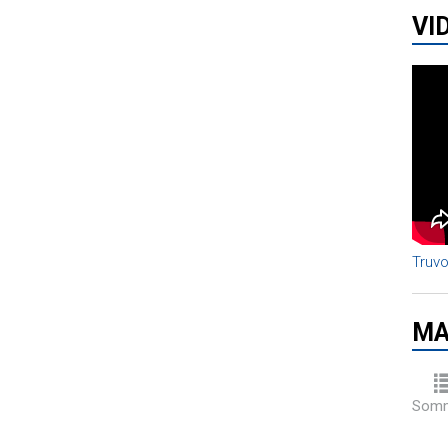
VI
Truvo
MA
Somm