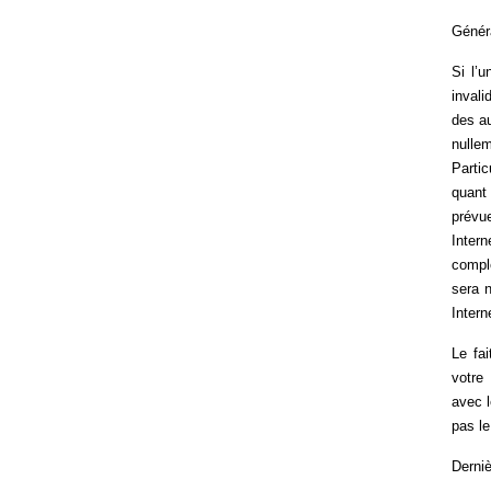
Généra
Si l’u
invali
des au
nulle
Partic
quant 
prévu
Inter
complé
sera 
Intern
Le fai
votre
avec l
pas le
Derniè