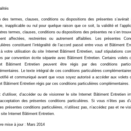
lités
n des termes, clauses, conditions ou dispositions des présentes s’avérait il
de, inapplicable ou nul pour quelque raison que ce soit, la validité et l’applic
tres termes, clauses, conditions ou dispositions des présentes ne s’en trouv
ment affectées, restreintes ou autrement affaiblies. Les présentes Cond
ulières constituent l’intégralité de l’accord passé entre vous et Bâtiment En
à votre utilisation du site Internet Bâtiment Entretien, sauf stipulations con
es par convention écrite séparée avec Bâtiment Entretien. Certains volets d
net Bâtiment Entretien peuvent être régis par des conditions particu
mentaires. Le texte intégral de ces conditions particulières complémentair
notifié et communiqué avant que vous soyez autorisé a accéder aux volets d
et Bâtiment Entretien régis par ces conditions particulières complémentaires.
t d’utiliser, d’accéder ou de visionner le site Internet Bâtiment Entretien i
 acceptation des présentes conditions particulières. Si vous n’êtes pas d’
es présentes conditions particulières, n’utilisez pas, n’accédez pas et ne vi
 site Internet Bâtiment Entretien.
re mise à jour : Mars 2014