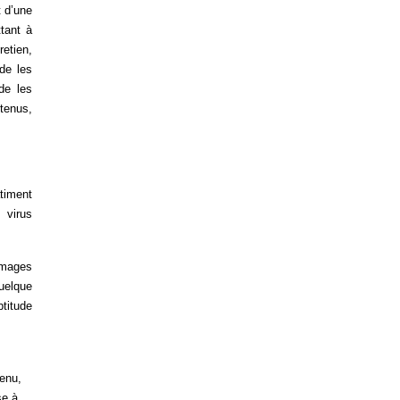
t d’une
ttant à
retien,
 de les
de les
ntenus,
timent
 virus
mmages
uelque
ptitude
enu,
e à