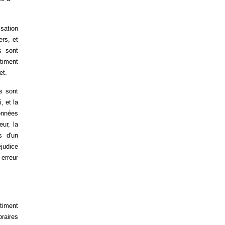
sation
ers, et
s sont
timent
et.
s sont
, et la
données
eur, la
s d'un
éjudice
erreur
timent
raires