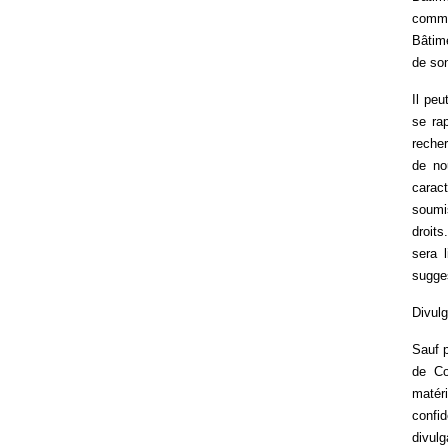
comme
Bâtime
de son
Il peu
se ra
recher
de no
carac
soumi
droits
sera l
sugges
Divulg
Sauf p
de Co
matér
confid
divul