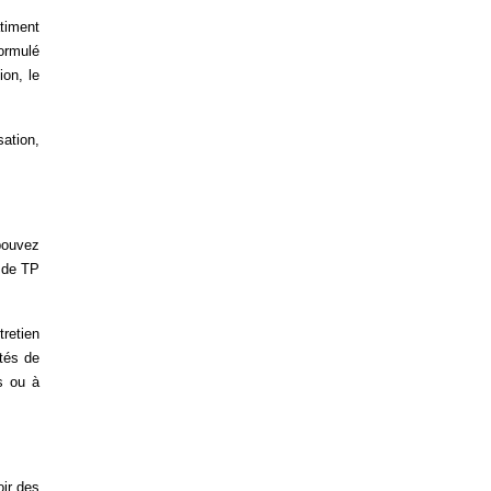
âtiment
formulé
ion, le
sation,
.
pouvez
e de TP
tretien
tés de
s ou à
oir des