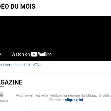
DÉO DU MOIS
x International Ltd - VTVe
GAZINE
Pour lire et feuilleter l'édition numérique du Magazine Bâti
Entretien
cliquez ici
.
aire