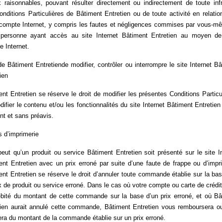
x raisonnables, pouvant résulter directement ou indirectement de toute infr
nditions Particulières de Bâtiment Entretien ou de toute activité en relati
 compte Internet, y compris les fautes et négligences commises par vous-m
 personne ayant accès au site Internet Bâtiment Entretien au moyen de
 Internet.
de Bâtiment Entretien
de modifier, contrôler ou interrompre le site Internet B
ien
nt Entretien se réserve le droit de modifier les présentes Conditions Particu
ifier le contenu et/ou les fonctionnalités du site Internet Bâtiment Entretien
t et sans préavis.
 d’imprimerie
peut qu’un produit ou service Bâtiment Entretien soit présenté sur le site I
nt Entretien avec un prix erroné par suite d’une faute de frappe ou d’impr
nt Entretien se réserve le droit d’annuler toute commande établie sur la ba
ix de produit ou service erroné. Dans le cas où votre compte ou carte de crédit
ébité du montant de cette commande sur la base d’un prix erroné, et où Bâ
tien aurait annulé cette commande, Bâtiment Entretien vous remboursera o
era du montant de la commande établie sur un prix erroné.