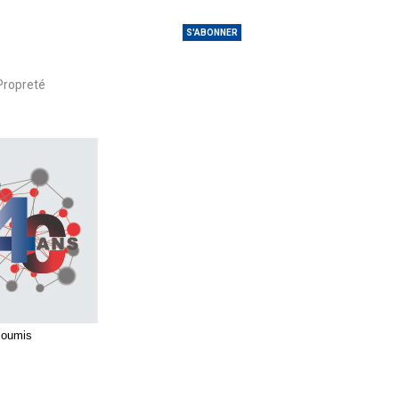
S'ABONNER
Propreté
 soumis