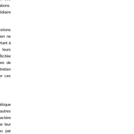
tions.
édiaire
estions
ien ne
rtant à
 leurs
icitée
bre de
tretien
ser ces
litique
autres
actère
ar leur
ou par