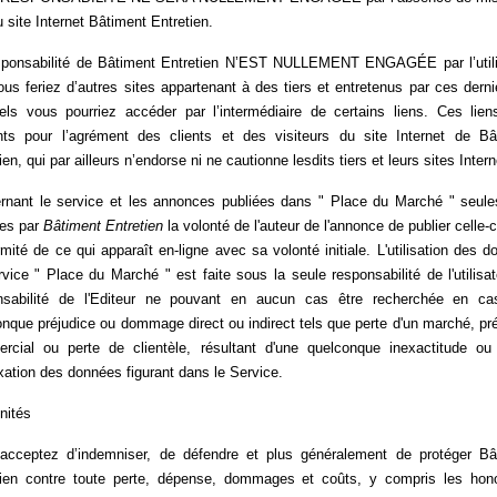
u site Internet Bâtiment Entretien.
sponsabilité de Bâtiment Entretien N’EST NULLEMENT ENGAGÉE par l’utili
us feriez d’autres sites appartenant à des tiers et entretenus par ces derni
els vous pourriez accéder par l’intermédiaire de certains liens. Ces lien
nts pour l’agrément des clients et des visiteurs du site Internet de Bâ
ien, qui par ailleurs n’endorse ni ne cautionne lesdits tiers et leurs sites Intern
rnant le service et les annonces publiées dans " Place du Marché " seule
ées par
Bâtiment Entretien
la volonté de l'auteur de l'annonce de publier celle-ci
mité de ce qui apparaît en-ligne avec sa volonté initiale. L'utilisation des 
vice " Place du Marché " est faite sous la seule responsabilité de l'utilisat
nsabilité de l'Editeur ne pouvant en aucun cas être recherchée en ca
nque préjudice ou dommage direct ou indirect tels que perte d'un marché, pr
rcial ou perte de clientèle, résultant d'une quelconque inexactitude ou 
xation des données figurant dans le Service.
nités
acceptez d’indemniser, de défendre et plus généralement de protéger Bâ
tien contre toute perte, dépense, dommages et coûts, y compris les hono