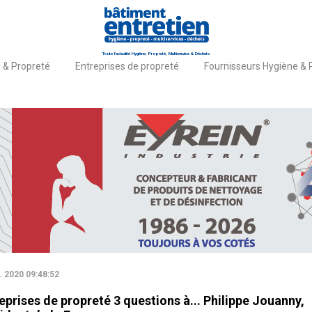
Toute l'actualité Hygiène, Propreté, Multiservice & Déchets
 & Propreté
Entreprises de propreté
Fournisseurs Hygiène & 
il
Actualités
TUALITÉS
. 2020 09:48:52
eprises de propreté 3 questions à... Philippe Jouanny,