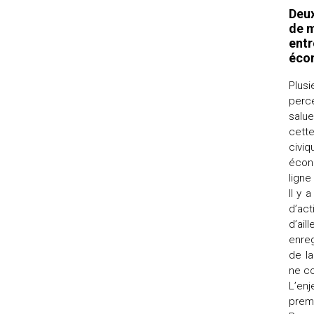
Deux
de m
entr
éco
Plus
perce
salue
cett
civiq
écon
ligne
Il y 
d’ac
d’ai
enreg
de l
ne co
L’en
prem