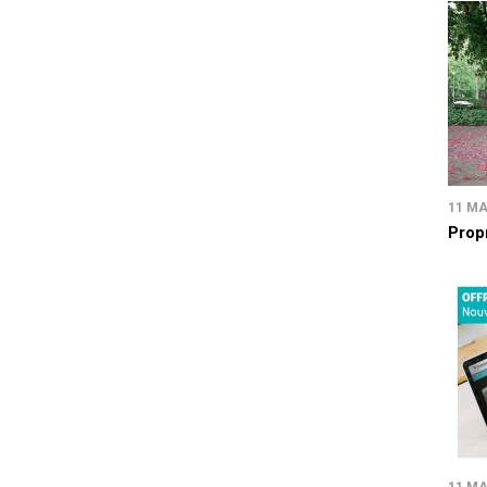
11 MA
Prop
11 MA