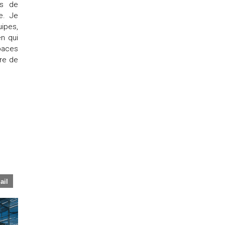
es de
de. Je
uipes,
n qui
spaces
tre de
ail