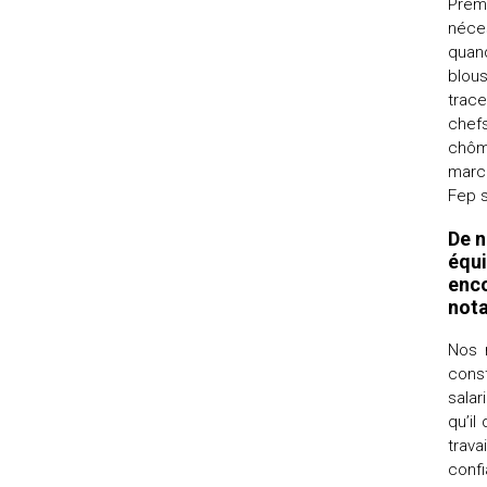
Premi
néce
quand
blous
trac
chefs
chôma
march
Fep s
De n
équi
enco
not
Nos 
cons
sala
qu’il
trava
confi