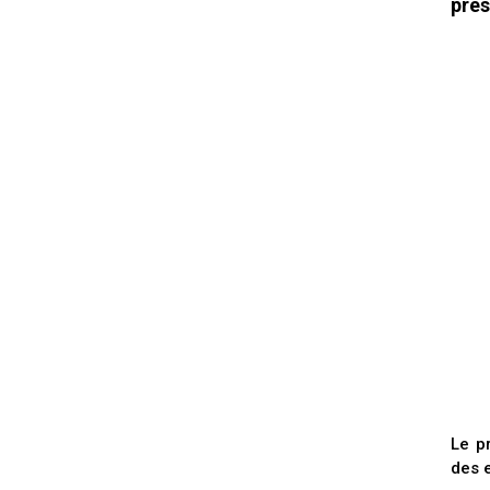
prés
Le p
des 