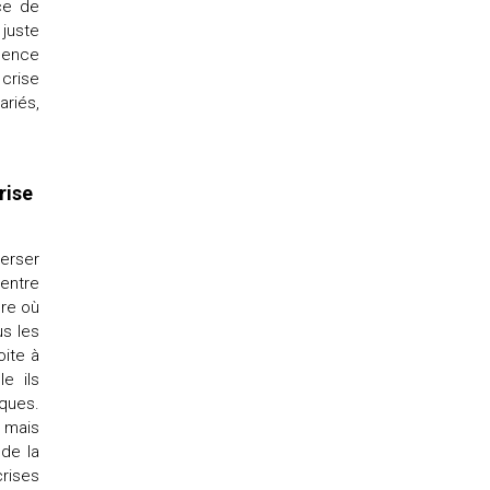
ce de
 juste
idence
crise
riés,
rise
erser
entre
ure où
us les
oite à
e ils
iques.
, mais
 de la
rises