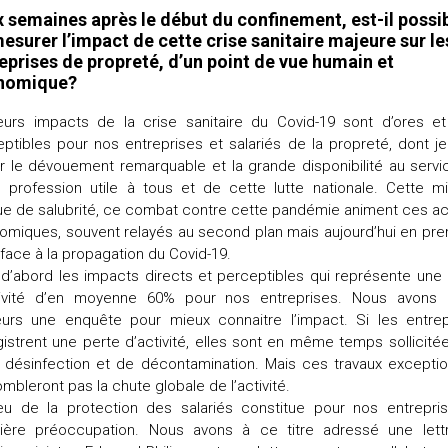
 semaines après le début du confinement, est-il possi
esurer l’impact de cette crise sanitaire majeure sur le
eprises de propreté, d’un point de vue humain et
nomique?
ieurs impacts de la crise sanitaire du Covid-19 sont d’ores et
ptibles pour nos entreprises et salariés de la propreté, dont j
r le dévouement remarquable et la grande disponibilité au serv
e profession utile à tous et de cette lutte nationale. Cette mi
ue de salubrité, ce combat contre cette pandémie animent ces a
omiques, souvent relayés au second plan mais aujourd’hui en pre
 face à la propagation du Covid-19.
a d’abord les impacts directs et perceptibles qui représente une
tivité d’en moyenne 60% pour nos entreprises. Nous avons 
lleurs une enquête pour mieux connaitre l’impact. Si les entrep
istrent une perte d’activité, elles sont en même temps sollicité
a désinfection et de décontamination. Mais ces travaux exceptio
mbleront pas la chute globale de l’activité.
jeu de la protection des salariés constitue pour nos entrepris
ière préoccupation. Nous avons à ce titre adressé une lett