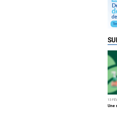
SU
13 FÉ
Une 