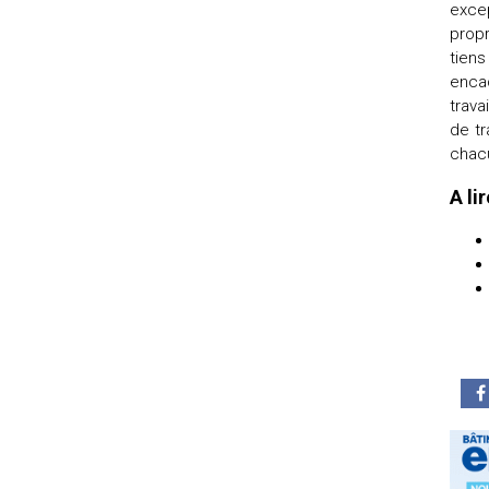
exce
propr
tiens
enca
trava
de tr
chac
A li