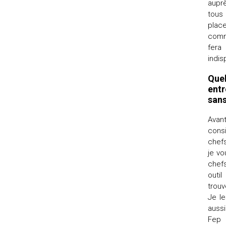
aupr
tous 
place
comm
fera
indis
Quel
entr
sans
Avan
cons
chefs
je vo
chefs
outi
trouv
Je le
aussi
Fep 