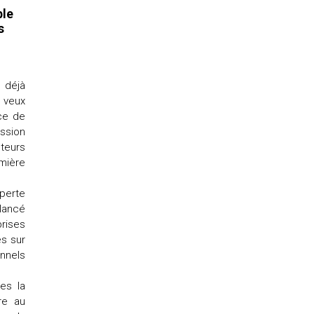
ble
s
 déjà
e veux
ice de
ssion
cteurs
mière
 perte
lancé
rises
es sur
nnels
es la
re au