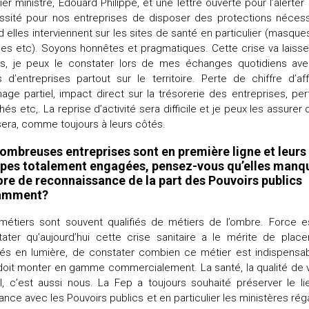
er ministre, Edouard Philippe, et une lettre ouverte pour l’alerter 
ssité pour nos entreprises de disposer des protections nécess
 elles interviennent sur les sites de santé en particulier (masques
es etc). Soyons honnêtes et pragmatiques. Cette crise va laiss
es, je peux le constater lors de mes échanges quotidiens ave
 d’entreprises partout sur le territoire. Perte de chiffre d’aff
ge partiel, impact direct sur la trésorerie des entreprises, pe
és etc,. La reprise d’activité sera difficile et je peux les assurer 
era, comme toujours à leurs côtés.
ombreuses entreprises sont en première ligne et leurs
pes totalement engagées, pensez-vous qu’elles manq
re de reconnaissance de la part des Pouvoirs publics
amment?
métiers sont souvent qualifiés de métiers de l’ombre. Force e
tater qu’aujourd’hui cette crise sanitaire a le mérite de place
riés en lumière, de constater combien ce métier est indispensab
 doit monter en gamme commercialement. La santé, la qualité de 
il, c’est aussi nous. La Fep a toujours souhaité préserver le l
ance avec les Pouvoirs publics et en particulier les ministères rég