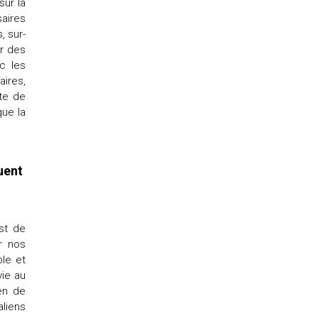
sur la
aires
, sur-
er des
c les
aires,
rte de
que la
uent
st de
r nos
le et
vie au
ien de
aliens