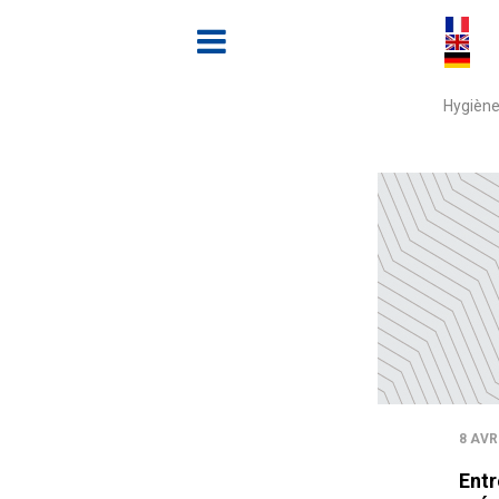
Hygiène
Accue
AC
8 AVR
Entr