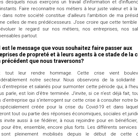
ès desquels nous exerçons un travail d’information et d’influen
instants. Faire reconnaitre nos métiers à leur juste valeur et à la
 dans notre société constitue d’ailleurs l’ambition de ma prés
e celles de mes prédécesseurs. J’ose croire que cette terrible 
 évoluer le regard sur nos métiers, nos entreprises, nos sala
pensables partout.
 est le message que vous souhaitez faire passer aux
eprises de propreté et à leurs agents à ce stade de la c
 précédent que nous traversons?
t tout leur rendre hommage. Cette crise vient boulev
idérablement notre secteur. Nous observons de la solidarité 
 d’entreprise et salariés pour surmonter cette période qui, à l’he
us parle, est loin d’être terminée. J’invite, si ce n’est déjà fait, to
 d’entreprise qui s’interrogent sur cette crise à consulter notre b
l spécialement créée pour la crise du Covid-19 et dans laquell
eront tout ou partie des réponses économiques, sociales et jurid
s invite aussi à se fédérer, à nous rejoindre pour en bénéficier
 pour être, ensemble, encore plus forts. Les différents services
sont pleinement mobilisés depuis le début de cette c