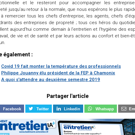
ptionnelle et le resteront pour accompagner les entrepris
eté jusqu’au retour à la normale, que nous espérons le plus rapi
 à remercier tous les chefs d’entreprise, les agents, chefs d’éq
drants des entreprises de propreté ; tous ces héros du quotidie
illent aujourd’hui comme demain à l’entretien et l’hygiène des e
avail, de vie et de santé et par leurs actions au confort et bien-ê
un.
re également :
Covid 19 fait monter la température des professionnels
Philippe Jouanny élu président de la FEP à Chamonix
A quoi s'attendre au deuxième semestre 2019
Partager l'article
Facebook
Twitter
Linkedin
Whatsapp
Em