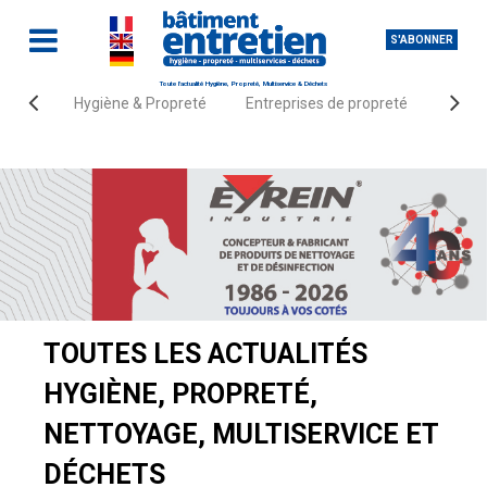
S'ABONNER
Toute l'actualité Hygiène, Propreté, Multiservice & Déchets
Hygiène & Propreté
Entreprises de propreté
Fourn
Accueil
Actualités
TOUTES LES ACTUALITÉS
HYGIÈNE, PROPRETÉ,
NETTOYAGE, MULTISERVICE ET
DÉCHETS