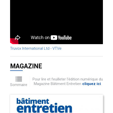
Truvox International Ltd - VTVe
MAGAZINE
Pour lire et feuilleter l'édition numérique du
Magazine Bâtiment Entretien
cliquez ici
.
Sommaire