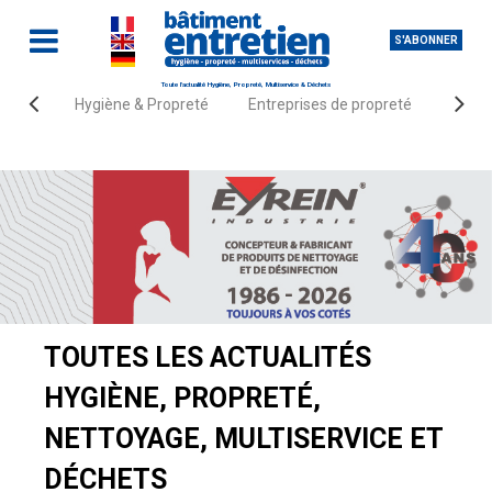
S'ABONNER
Toute l'actualité Hygiène, Propreté, Multiservice & Déchets
Hygiène & Propreté
Entreprises de propreté
Fourn
Accueil
Actualités
TOUTES LES ACTUALITÉS
HYGIÈNE, PROPRETÉ,
NETTOYAGE, MULTISERVICE ET
DÉCHETS