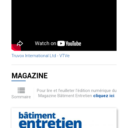
Truvox International Ltd - VTVe
MAGAZINE
Pour lire et feuilleter l'édition numérique du
Magazine Bâtiment Entretien
cliquez ici
.
Sommaire