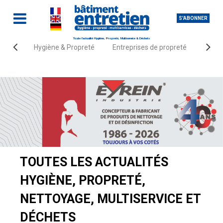
S'ABONNER
Toute l'actualité Hygiène, Propreté, Multiservice & Déchets
Hygiène & Propreté
Entreprises de propreté
Fourn
Accueil
Actualités
TOUTES LES ACTUALITÉS
HYGIÈNE, PROPRETÉ,
NETTOYAGE, MULTISERVICE ET
DÉCHETS