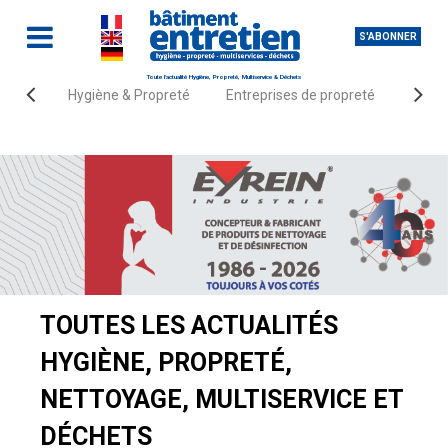
S'ABONNER
Toute l'actualité Hygiène, Propreté, Multiservice & Déchets
Hygiène & Propreté
Entreprises de propreté
Fourn
Accueil
Actualités
TOUTES LES ACTUALITÉS
HYGIÈNE, PROPRETÉ,
NETTOYAGE, MULTISERVICE ET
DÉCHETS