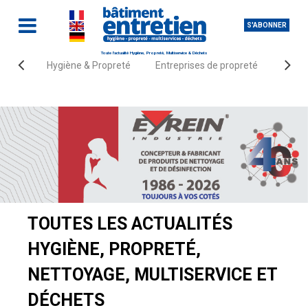
S'ABONNER
Toute l'actualité Hygiène, Propreté, Multiservice & Déchets
Hygiène & Propreté
Entreprises de propreté
Fourn
Accueil
Actualités
TOUTES LES ACTUALITÉS
HYGIÈNE, PROPRETÉ,
NETTOYAGE, MULTISERVICE ET
DÉCHETS