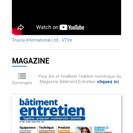
Truvox International Ltd - VTVe
MAGAZINE
Pour lire et feuilleter l'édition numérique du
Magazine Bâtiment Entretien
cliquez ici
.
Sommaire