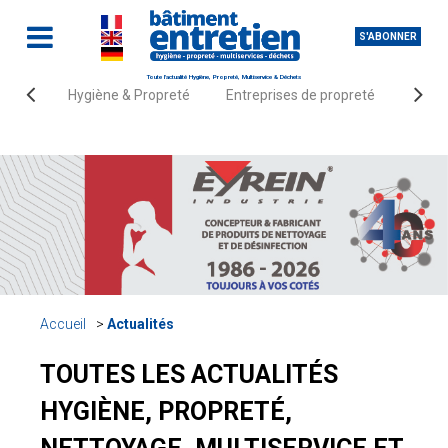
S'ABONNER
Toute l'actualité Hygiène, Propreté, Multiservice & Déchets
Hygiène & Propreté
Entreprises de propreté
Fourn
Accueil
Actualités
TOUTES LES ACTUALITÉS
HYGIÈNE, PROPRETÉ,