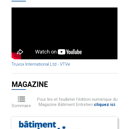
Truvox International Ltd - VTVe
MAGAZINE
Pour lire et feuilleter l'édition numérique du
Magazine Bâtiment Entretien
cliquez ici
.
Sommaire