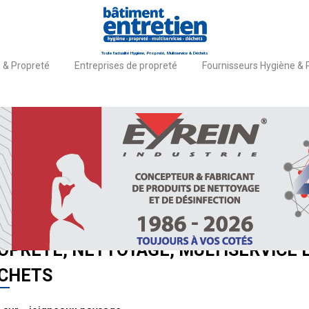
Toute l'actualité Hygiène, Propreté, Multiservice & Déchets
 & Propreté
Entreprises de propreté
Fournisseurs Hygiène & 
il
Actualités
UTES LES ACTUALITÉS HYGIÈNE,
OPRETÉ, NETTOYAGE, MULTISERVICE 
CHETS