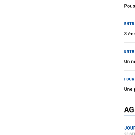
Pous
ENTR
3 éc
ENTR
Un n
FOUR
Une 
AG
JOUR
23 SE