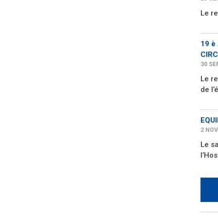
Le r
19 è
CIRC
30 SE
Le re
de l’
EQUI
2 NOV
Le s
l’Hos