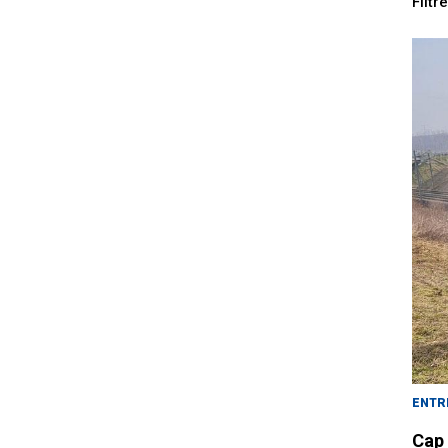
Filtr
ENTR
Cap 