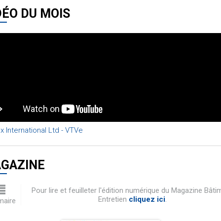
DÉO DU MOIS
x International Ltd - VTVe
GAZINE
Pour lire et feuilleter l'édition numérique du Magazine Bâti
Entretien
cliquez ici
.
aire