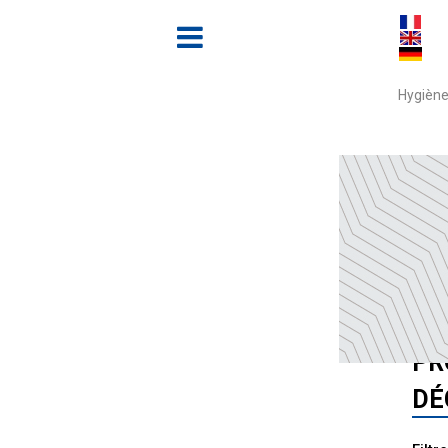
Hygiène
Accue
TO
PR
DÉ