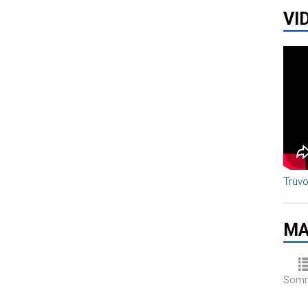
VI
Truvo
MA
Somm