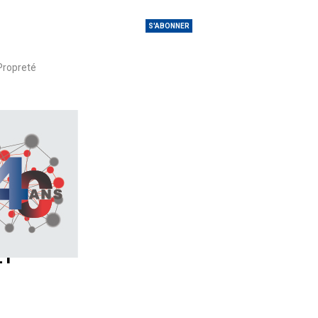
S'ABONNER
Propreté
ET