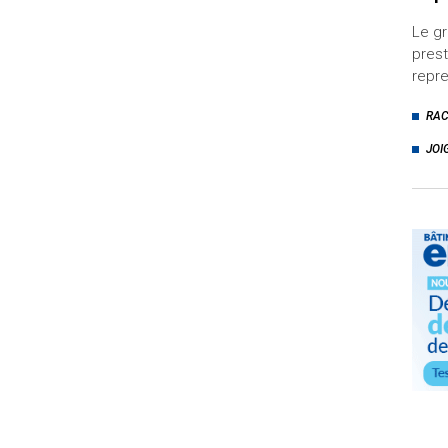
Le gr
prest
repre
RA
JOI