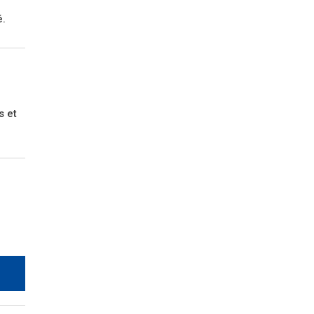
é.
s et