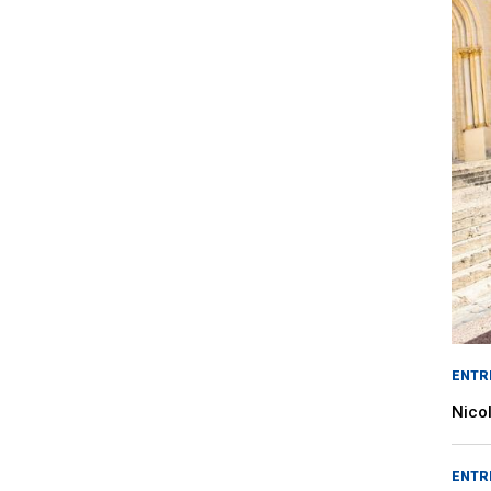
ENTR
Nicol
ENTR