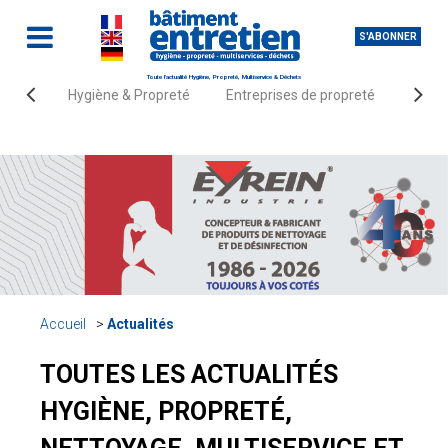
S'ABONNER
Toute l'actualité Hygiène, Propreté, Multiservice & Déchets
Hygiène & Propreté
Entreprises de propreté
Fourn
Accueil
Actualités
TOUTES LES ACTUALITÉS
HYGIÈNE, PROPRETÉ,