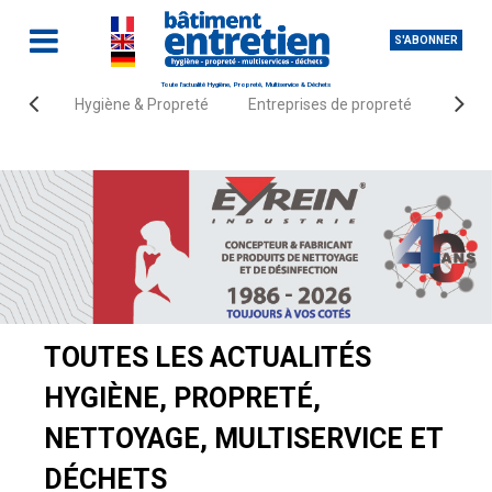
S'ABONNER
Toute l'actualité Hygiène, Propreté, Multiservice & Déchets
Hygiène & Propreté
Entreprises de propreté
Fourn
Accueil
Actualités
TOUTES LES ACTUALITÉS
HYGIÈNE, PROPRETÉ,
NETTOYAGE, MULTISERVICE ET
DÉCHETS