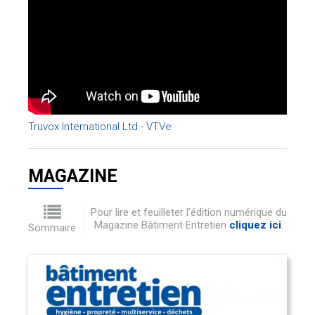
Truvox International Ltd - VTVe
MAGAZINE
Pour lire et feuilleter l'édition numérique du
Magazine Bâtiment Entretien
cliquez ici
.
Sommaire