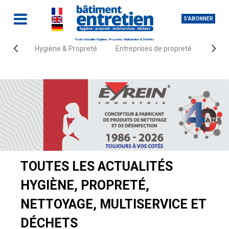
S'ABONNER
Toute l'actualité Hygiène, Propreté, Multiservice & Déchets
Hygiène & Propreté
Entreprises de propreté
Fourn
Accueil
Actualités
TOUTES LES ACTUALITÉS
HYGIÈNE, PROPRETÉ,
NETTOYAGE, MULTISERVICE ET
DÉCHETS