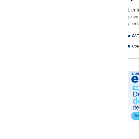
L'ent
janvi
produ
RSE
COR