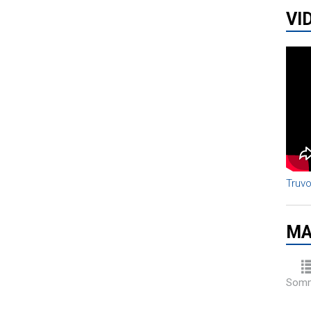
VI
Truvo
MA
Somm