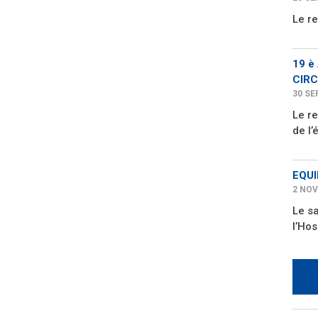
Le r
19 è
CIRC
30 SE
Le re
de l’
EQUI
2 NOV
Le s
l’Hos