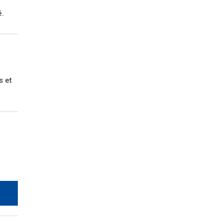
é.
s et