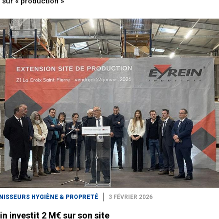
e sur « production »
NISSEURS HYGIÈNE & PROPRETÉ
3 FÉVRIER 2026
in investit 2 M€ sur son site