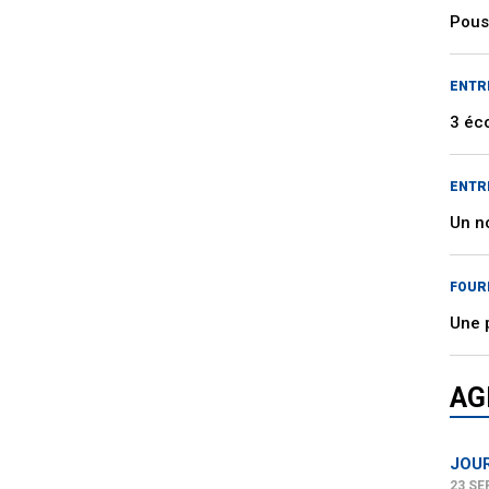
Pous
ENTR
3 éc
ENTR
Un n
FOUR
Une 
AG
JOUR
23 SE