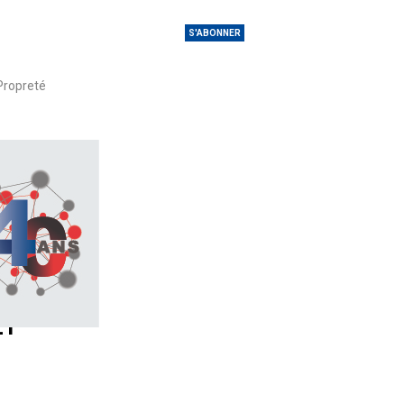
S'ABONNER
Propreté
ET