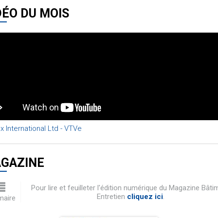
DÉO DU MOIS
x International Ltd - VTVe
GAZINE
Pour lire et feuilleter l'édition numérique du Magazine Bâti
Entretien
cliquez ici
.
aire