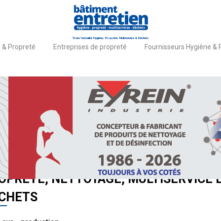
Toute l'actualité Hygiène, Propreté, Multiservice & Déchets
 & Propreté
Entreprises de propreté
Fournisseurs Hygiène & 
il
Actualités
UTES LES ACTUALITÉS HYGIÈNE,
OPRETÉ, NETTOYAGE, MULTISERVICE 
CHETS