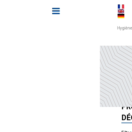
Hygiène
Accue
TO
PR
DÉ