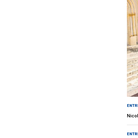
ENTR
Nicol
ENTR