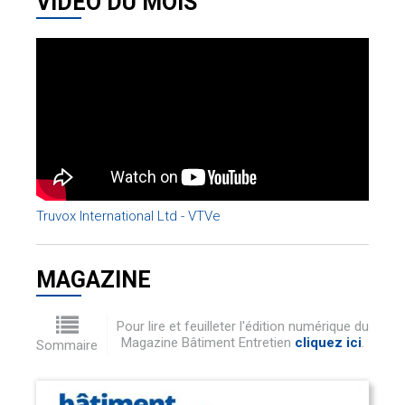
VIDÉO DU MOIS
Truvox International Ltd - VTVe
MAGAZINE
Pour lire et feuilleter l'édition numérique du
Magazine Bâtiment Entretien
cliquez ici
.
Sommaire