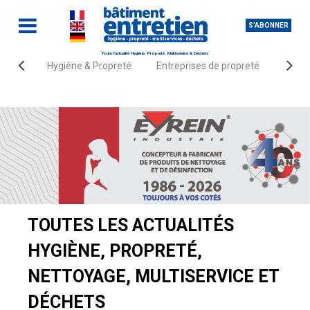
S'ABONNER
Toute l'actualité Hygiène, Propreté, Multiservice & Déchets
Hygiène & Propreté
Entreprises de propreté
Fourn
Accueil
Actualités
TOUTES LES ACTUALITÉS
HYGIÈNE, PROPRETÉ,
NETTOYAGE, MULTISERVICE ET
DÉCHETS