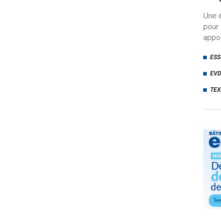
Une é
pour 
appor
ESS
EVD
TEX