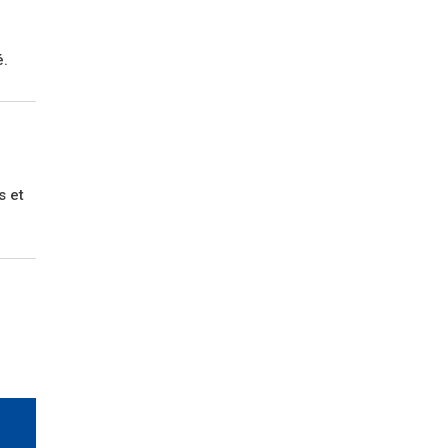
é.
s et