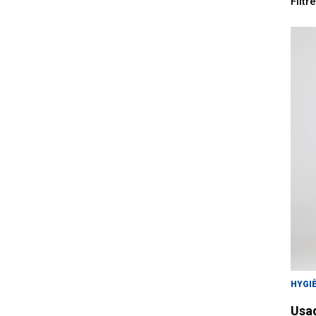
Filtr
HYGI
Usag