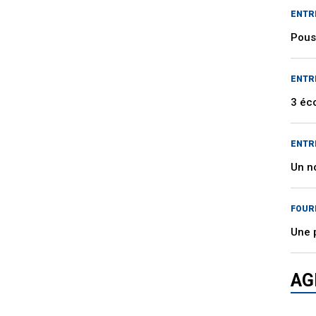
ENTR
Pous
ENTR
3 éc
ENTR
Un n
FOUR
Une 
AG