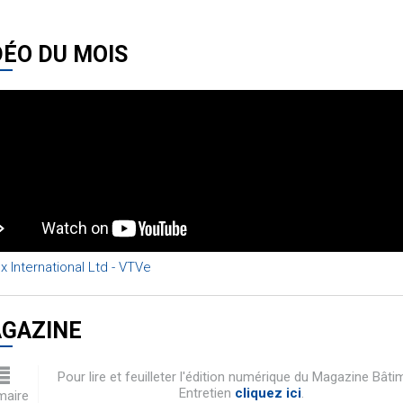
DÉO DU MOIS
x International Ltd - VTVe
GAZINE
Pour lire et feuilleter l'édition numérique du Magazine Bâti
Entretien
cliquez ici
.
aire