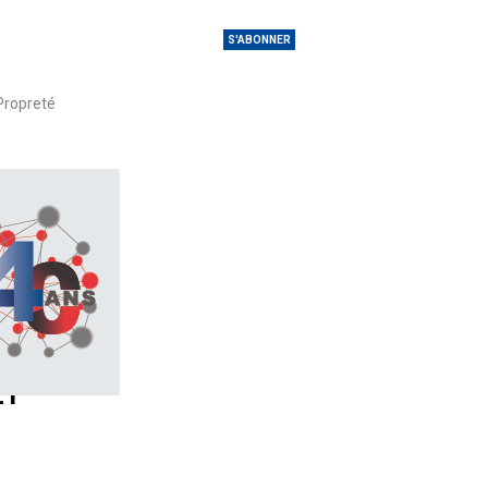
S'ABONNER
Propreté
ET