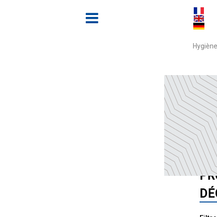
Hygiène
Accue
TO
PR
DÉ