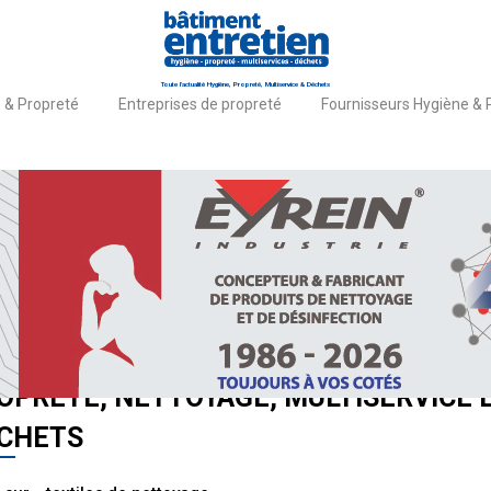
Toute l'actualité Hygiène, Propreté, Multiservice & Déchets
 & Propreté
Entreprises de propreté
Fournisseurs Hygiène & 
il
Actualités
UTES LES ACTUALITÉS HYGIÈNE,
OPRETÉ, NETTOYAGE, MULTISERVICE 
CHETS