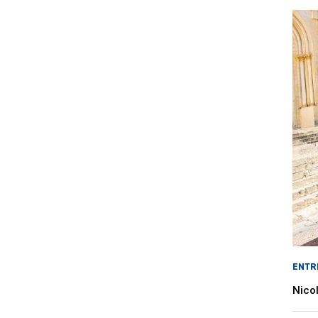
ENTR
Nicol