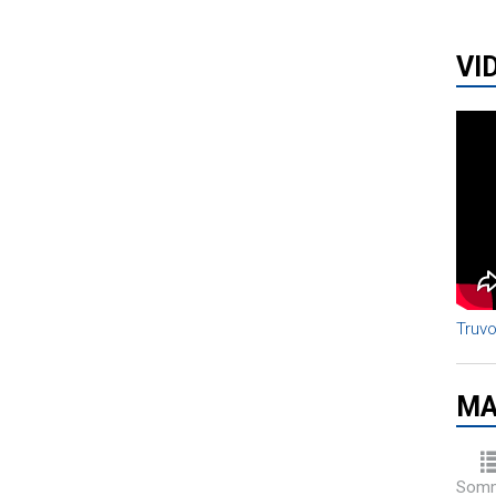
VI
Truvo
MA
Somm