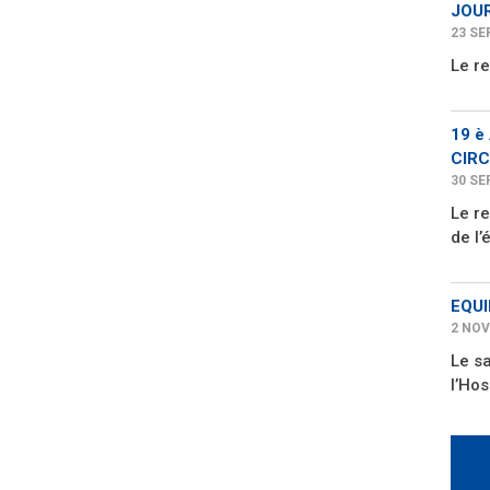
JOUR
23 SE
Le r
19 è
CIRC
30 SE
Le re
de l’
EQUI
2 NOV
Le s
l’Hos