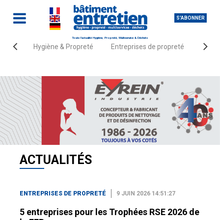
S'ABONNER
Toute l'actualité Hygiène, Propreté, Multiservice & Déchets
Hygiène & Propreté
Entreprises de propreté
Fourn
Accueil
Actualités
Entreprises de propreté
ACTUALITÉS
ENTREPRISES DE PROPRETÉ
9 JUIN 2026 14:51:27
5 entreprises pour les Trophées RSE 2026 de