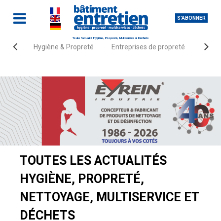
S'ABONNER
Toute l'actualité Hygiène, Propreté, Multiservice & Déchets
Hygiène & Propreté
Entreprises de propreté
Fourn
Accueil
Actualités
TOUTES LES ACTUALITÉS
HYGIÈNE, PROPRETÉ,
NETTOYAGE, MULTISERVICE ET
DÉCHETS