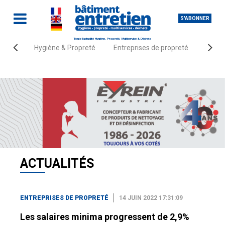
S'ABONNER
Toute l'actualité Hygiène, Propreté, Multiservice & Déchets
Hygiène & Propreté
Entreprises de propreté
Fourn
Accueil
Actualités
Entreprises de propreté
ACTUALITÉS
ENTREPRISES DE PROPRETÉ
14 JUIN 2022 17:31:09
Les salaires minima progressent de 2,9%