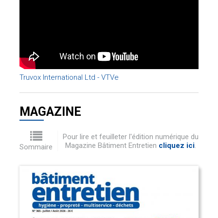
Truvox International Ltd - VTVe
MAGAZINE
Pour lire et feuilleter l'édition numérique du
Magazine Bâtiment Entretien
cliquez ici
.
Sommaire