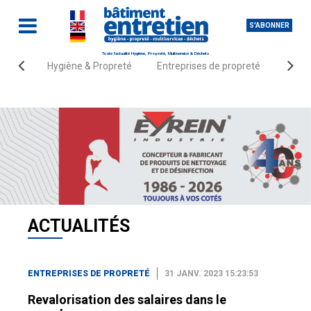
S'ABONNER
Toute l'actualité Hygiène, Propreté, Multiservice & Déchets
Hygiène & Propreté
Entreprises de propreté
Fourn
Accueil
Actualités
Entreprises de propreté
ACTUALITÉS
ENTREPRISES DE PROPRETÉ
31 JANV. 2023 15:23:53
Revalorisation des salaires dans le