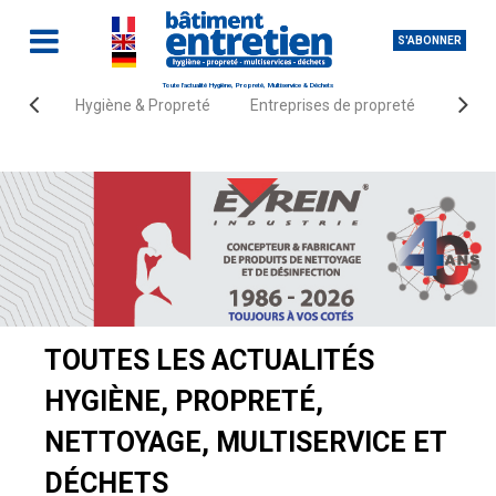
S'ABONNER
Toute l'actualité Hygiène, Propreté, Multiservice & Déchets
Hygiène & Propreté
Entreprises de propreté
Fourn
Accueil
Actualités
TOUTES LES ACTUALITÉS
HYGIÈNE, PROPRETÉ,
NETTOYAGE, MULTISERVICE ET
DÉCHETS