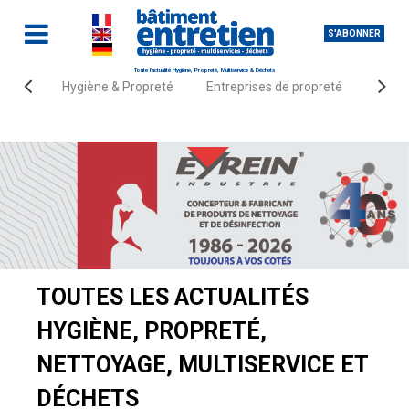
S'ABONNER
Toute l'actualité Hygiène, Propreté, Multiservice & Déchets
Hygiène & Propreté
Entreprises de propreté
Fourn
Accueil
Actualités
TOUTES LES ACTUALITÉS
HYGIÈNE, PROPRETÉ,
NETTOYAGE, MULTISERVICE ET
DÉCHETS