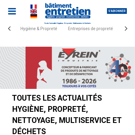
S'ABONNER
Toute l'actualité Hygiène, Propreté, Multiservice & Déchets
Hygiène & Propreté
Entreprises de propreté
Fourn
Accueil
Actualités
TOUTES LES ACTUALITÉS
HYGIÈNE, PROPRETÉ,
NETTOYAGE, MULTISERVICE ET
DÉCHETS