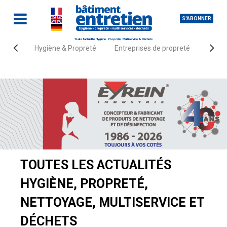
S'ABONNER
Toute l'actualité Hygiène, Propreté, Multiservice & Déchets
Hygiène & Propreté
Entreprises de propreté
Fourn
Accueil
Actualités
TOUTES LES ACTUALITÉS
HYGIÈNE, PROPRETÉ,
NETTOYAGE, MULTISERVICE ET
DÉCHETS