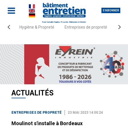
S'ABONNER
Toute l'actualité Hygiène, Propreté, Multiservice & Déchets
Hygiène & Propreté
Entreprises de propreté
Fourn
Accueil
Actualités
Entreprises de propreté
ACTUALITÉS
ENTREPRISES DE PROPRETÉ
23 MAI 2023 14:00:24
Moulinot s'installe à Bordeaux