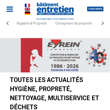
S'ABONNER
Toute l'actualité Hygiène, Propreté, Multiservice & Déchets
Hygiène & Propreté
Entreprises de propreté
Fourn
Accueil
Actualités
TOUTES LES ACTUALITÉS
HYGIÈNE, PROPRETÉ,
NETTOYAGE, MULTISERVICE ET
DÉCHETS